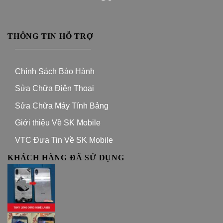
THÔNG TIN HỖ TRỢ
—————————–
Chính Sách Bảo Hành
Sửa Chữa Điện Thoại
Sửa Chữa Máy Tính Bảng
Giới thiệu Về SK Mobile
VTC Đưa Tin Về SK Mobile
KHÁCH HÀNG ĐÃ SỬ DỤNG