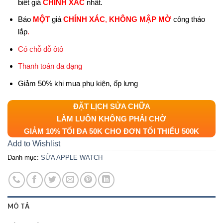
biết giá
CHÍNH XÁC
nhất.
Báo
MỘT
giá
CHÍNH XÁC
,
KHÔNG MẬP MỜ
công tháo
lắp
.
Có chỗ đỗ ôtô
Thanh toán đa dạng
Giảm 50% khi mua phụ kiện, ốp lưng
ĐẶT LỊCH SỬA CHỮA
LÀM LUÔN KHÔNG PHẢI CHỜ
GIẢM 10% TỐI ĐA 50K CHO ĐƠN TỐI THIỂU 500K
Add to Wishlist
Danh mục:
SỬA APPLE WATCH
MÔ TẢ