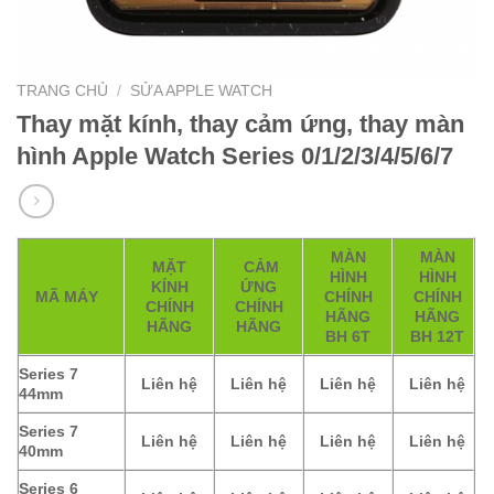
TRANG CHỦ
/
SỬA APPLE WATCH
Thay mặt kính, thay cảm ứng, thay màn
hình Apple Watch Series 0/1/2/3/4/5/6/7
MÀN
MÀN
MẶT
CẢM
HÌNH
HÌNH
KÍNH
ỨNG
MÃ MÁY
CHÍNH
CHÍNH
CHÍNH
CHÍNH
HÃNG
HÃNG
HÃNG
HÃNG
BH 6T
BH 12T
Series 7
Liên hệ
Liên hệ
Liên hệ
Liên hệ
44mm
Series 7
Liên hệ
Liên hệ
Liên hệ
Liên hệ
40mm
Series 6