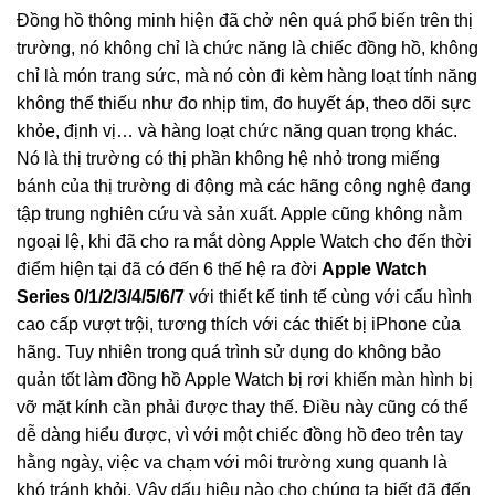
Đồng hồ thông minh hiện đã chở nên quá phổ biến trên thị
trường, nó không chỉ là chức năng là chiếc đồng hồ, không
chỉ là món trang sức, mà nó còn đi kèm hàng loạt tính năng
không thể thiếu như đo nhịp tim, đo huyết áp, theo dõi sực
khỏe, định vị… và hàng loạt chức năng quan trọng khác.
Nó là thị trường có thị phần không hệ nhỏ trong miếng
bánh của thị trường di động mà các hãng công nghệ đang
tập trung nghiên cứu và sản xuất. Apple cũng không nằm
ngoại lệ, khi đã cho ra mắt dòng Apple Watch cho đến thời
điểm hiện tại đã có đến 6 thế hệ ra đời
Apple Watch
Series 0/1/2/3/4/5/6/7
với thiết kế tinh tế cùng với cấu hình
cao cấp vượt trội, tương thích với các thiết bị iPhone của
hãng. Tuy nhiên trong quá trình sử dụng do không bảo
quản tốt làm đồng hồ Apple Watch bị rơi khiến màn hình bị
vỡ mặt kính cần phải được thay thế. Điều này cũng có thể
dễ dàng hiểu được, vì với một chiếc đồng hồ đeo trên tay
hằng ngày, việc va chạm với môi trường xung quanh là
khó tránh khỏi. Vậy dấu hiệu nào cho chúng ta biết đã đến