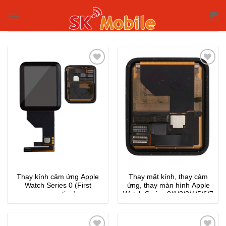
Skip
to
content
Thay kính cảm ứng Apple
Thay mặt kính, thay cảm
Watch Series 0 (First
ứng, thay màn hình Apple
generation)
Watch Series 0/1/2/3/4/5/6/7