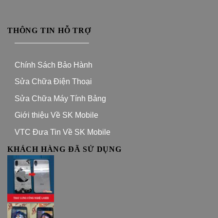
THÔNG TIN HỖ TRỢ
—————————–
Chính Sách Bảo Hành
Sửa Chữa Điện Thoại
Sửa Chữa Máy Tính Bảng
Giới thiệu Về SK Mobile
VTC Đưa Tin Về SK Mobile
KHÁCH HÀNG ĐÃ SỬ DỤNG