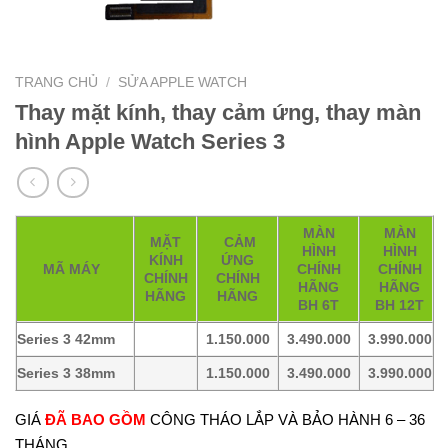
TRANG CHỦ
/
SỬA APPLE WATCH
Thay mặt kính, thay cảm ứng, thay màn
hình Apple Watch Series 3
MÀN
MÀN
MẶT
CẢM
HÌNH
HÌNH
KÍNH
ỨNG
MÃ MÁY
CHÍNH
CHÍNH
CHÍNH
CHÍNH
HÃNG
HÃNG
HÃNG
HÃNG
BH 6T
BH 12T
Series 3 42mm
1.150.000
3.490.000
3.990.000
Series 3 38mm
1.150.000
3.490.000
3.990.000
GIÁ
ĐÃ BAO GỒM
CÔNG THÁO LẮP VÀ BẢO HÀNH 6 – 36
THÁNG