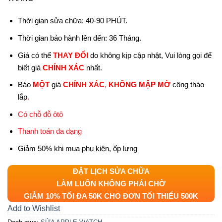
Thời gian sửa chữa: 40-90 PHÚT.
Thời gian bảo hành lên đến: 36 Tháng.
Giá có thể
THAY ĐỔI
do không kịp cập nhật, Vui lòng gọi để
biết giá
CHÍNH XÁC
nhất.
Báo
MỘT
giá
CHÍNH XÁC
,
KHÔNG MẬP MỜ
công tháo
lắp
.
Có chỗ đỗ ôtô
Thanh toán đa dạng
Giảm 50% khi mua phụ kiện, ốp lưng
ĐẶT LỊCH SỬA CHỮA
LÀM LUÔN KHÔNG PHẢI CHỜ
GIẢM 10% TỐI ĐA 50K CHO ĐƠN TỐI THIỂU 500K
Add to Wishlist