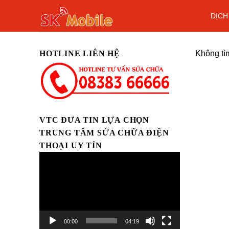
Skip
DỊCH
to
content
HOTLINE LIÊN HỆ
Không tì
VTC ĐƯA TIN LỰA CHỌN
TRUNG TÂM SỬA CHỮA ĐIỆN
THOẠI UY TÍN
Trình
chơi
Video
00:00
04:19