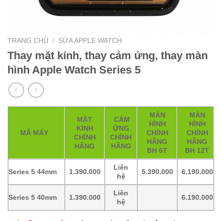
TRANG CHỦ
/
SỬA APPLE WATCH
Thay mặt kính, thay cảm ứng, thay màn
hình Apple Watch Series 5
MÀN
MÀN
MẶT
CẢM
HÌNH
HÌNH
KÍNH
ỨNG
MÃ MÁY
CHÍNH
CHÍNH
CHÍNH
CHÍNH
HÃNG
HÃNG
HÃNG
HÃNG
BH 6T
BH 12T
Liên
Series 5 44mm
1.390.000
5.390.000
6.190.000
hệ
Liên
Series 5 40mm
1.390.000
6.190.000
hệ