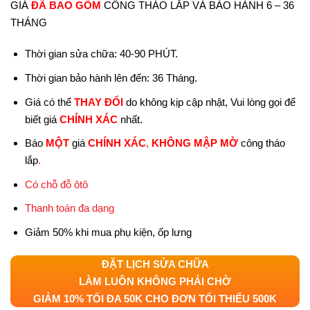
GIÁ
ĐÃ BAO GỒM
CÔNG THÁO LẮP VÀ BẢO HÀNH 6 – 36
THÁNG
Thời gian sửa chữa: 40-90 PHÚT.
Thời gian bảo hành lên đến: 36 Tháng.
Giá có thể
THAY ĐỔI
do không kịp cập nhật, Vui lòng gọi để
biết giá
CHÍNH XÁC
nhất.
Báo
MỘT
giá
CHÍNH XÁC
,
KHÔNG MẬP MỜ
công tháo
lắp
.
Có chỗ đỗ ôtô
Thanh toán đa dạng
Giảm 50% khi mua phụ kiện, ốp lưng
ĐẶT LỊCH SỬA CHỮA
LÀM LUÔN KHÔNG PHẢI CHỜ
GIẢM 10% TỐI ĐA 50K CHO ĐƠN TỐI THIỂU 500K