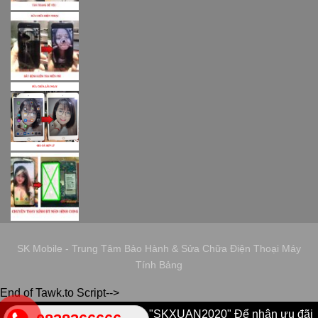
SK Mobile - Trung Tâm Bảo Hành & Sửa Chữa Điện Thoại Máy
Tính Bảng
End of Tawk.to Script-->
Sử dụng ngay Mã GIảm Giá "SKXUAN2020" Để nhận ưu đãi