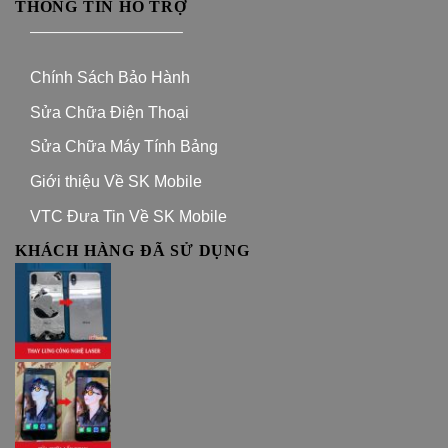
THÔNG TIN HỖ TRỢ
—————————–
Chính Sách Bảo Hành
Sửa Chữa Điện Thoại
Sửa Chữa Máy Tính Bảng
Giới thiệu Về SK Mobile
VTC Đưa Tin Về SK Mobile
KHÁCH HÀNG ĐÃ SỬ DỤNG