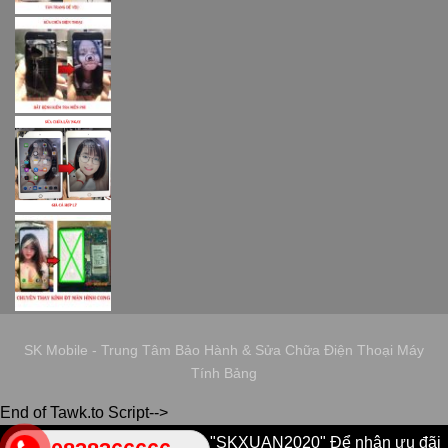
SK Mobile - Trung Tâm Bảo Hành & Sửa Chữa Điện Thoại Máy
Tính Bảng
End of Tawk.to Script-->
Sử dụng ngay Mã GIảm Giá "SKXUAN2020" Để nhận ưu đãi