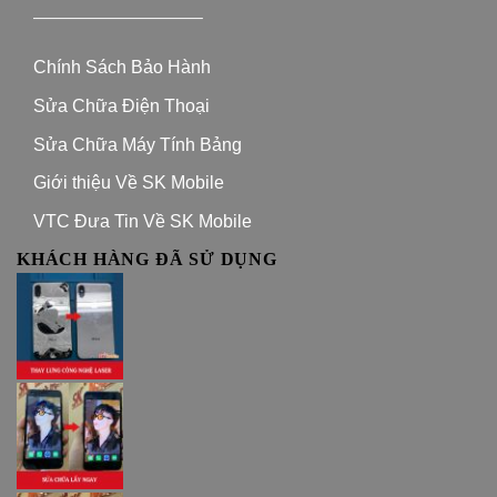
—————————–
Chính Sách Bảo Hành
Sửa Chữa Điện Thoại
Sửa Chữa Máy Tính Bảng
Giới thiệu Về SK Mobile
VTC Đưa Tin Về SK Mobile
KHÁCH HÀNG ĐÃ SỬ DỤNG