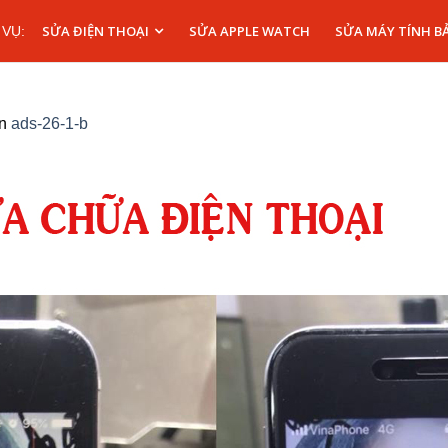
SỬA ĐIỆN THOẠI
SỬA APPLE WATCH
SỬA MÁY TÍNH B
 VỤ:
in
ads-26-1-b